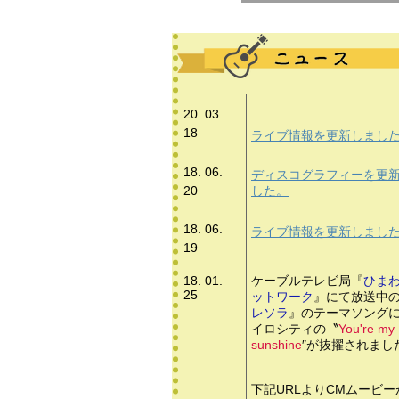
20. 03.
18
ライブ情報を更新しまし
18. 06.
ディスコグラフィーを更
20
した。
18. 06.
ライブ情報を更新しまし
19
18. 01.
​ケーブルテレビ局『
ひま
25
ットワーク
』にて放送中
レソラ
』のテーマソング
イロシティの〝
You're my
sunshine
″が抜擢されまし
下記URLよりCMムービー