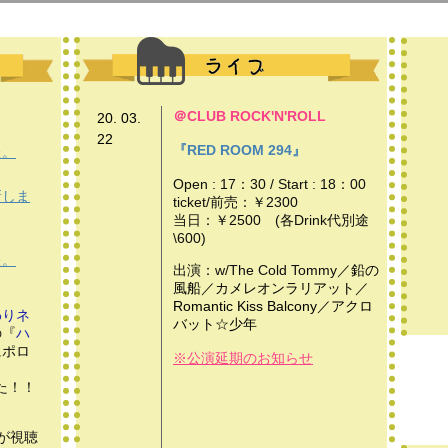
＠CLUB ROCK'N'ROLL
20. 03.
22
『RED ROOM 294』
た。
Open : 17：30 / Start : 18：00
新しま
ticket/前売：￥2300
当日：￥2500 (各Drink代別途
\600)
た。
​出演：w/The Cold Tommy
／鉛の
風船／カメレオンラリアット／
Romantic Kiss Balcony／アクロ
わりネ
バット☆少年
の『
ハ
にポロ
※公演延期のお知らせ
た！！
が視聴